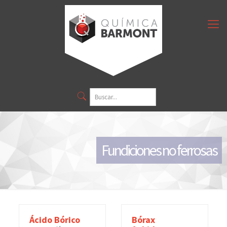
Fundiciones no ferrosas
Ácido Bórico
Bórax